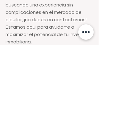
buscando una experiencia sin 
complicaciones en el mercado de 
alquiler, ¡no dudes en contactarnos! 
Estamos aquí para ayudarte a 
maximizar el potencial de tu inversión 
inmobiliaria.
Libramiento Manuel Pérez 
Treviño no.07 col 100 Casas 
Piedras Negras Coahuila 
MX.
Tel. (878)783 7647
CEL.