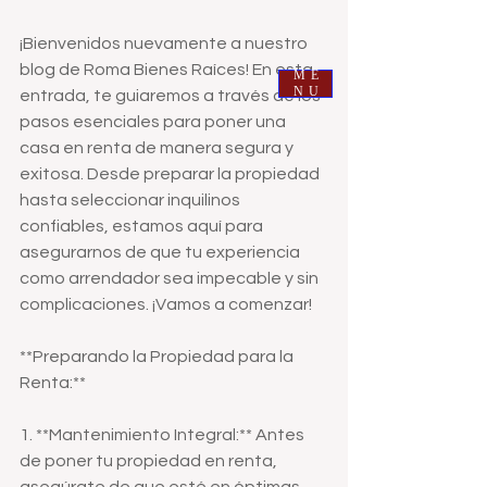
¡Bienvenidos nuevamente a nuestro 
ROMA BIENES RAICES
blog de Roma Bienes Raíces! En esta 
ME
NU
entrada, te guiaremos a través de los 
pasos esenciales para poner una 
casa en renta de manera segura y 
exitosa. Desde preparar la propiedad 
hasta seleccionar inquilinos 
confiables, estamos aquí para 
asegurarnos de que tu experiencia 
como arrendador sea impecable y sin 
complicaciones. ¡Vamos a comenzar!
**Preparando la Propiedad para la 
Renta:**
1. **Mantenimiento Integral:** Antes 
de poner tu propiedad en renta, 