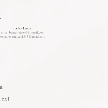
S
contactanos
roma_bienesraices@hotmail.com
romabienesraices1313@gmail.com
la
 del